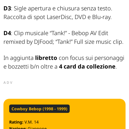
D3
: Sigle apertura e chiusura senza testo.
Raccolta di spot LaserDisc, DVD e Blu-ray.
D4
: Clip musicale “Tank!” - Bebop AV Edit
remixed by DJFood; “Tank!” Full size music clip.
In aggiunta
libretto
con focus sui personaggi
e bozzetti b/n oltre a
4 card da collezione
.
ADV
Cowboy Bebop (1998 - 1999)
Rating:
V.M. 14
Nazione:
Giappone