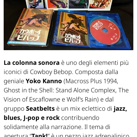
La colonna sonora
è uno degli elementi più
iconici di
Cowboy Bebop
. Composta dalla
geniale
Yoko Kanno
(
Macross Plus 1994,
Ghost in the Shell: Stand Alone Complex, The
Vision of Escaflowne
e
Wolf's Rain
) e dal
gruppo
Seatbelts
è un mix eclettico di
jazz,
blues, J-pop e rock
contribuendo
solidamente alla narrazione. Il tema di
apertura “
Tank!
” è un pezzo jazz adrenalinico,