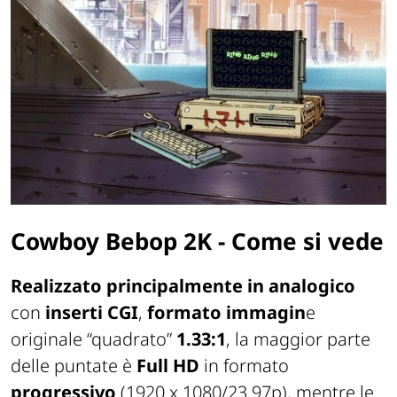
Cowboy Bebop 2K - Come si vede
Realizzato principalmente in analogico
con
inserti CGI
,
formato immagin
e
originale “quadrato”
1.33:1
, la maggior parte
delle puntate è
Full HD
in formato
progressivo
(1920 x 1080/23.97p), mentre le