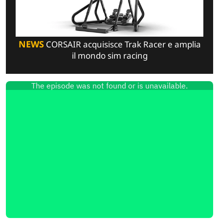
NEWS
CORSAIR acquisisce Trak Racer e amplia
il mondo sim racing