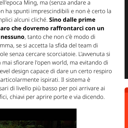
dell'epoca Ming, ma (senza andare a
n ha spunti imprescindibili e non è certo la
plici alcuni cliché.
Sino dalle prime
iaro che dovremo raffrontarci con un
a nessuno
, tanto che non c'è modo di
nsomma, se si accetta la sfida del team di
gole senza cercare scorciatoie. L'avvenuta si
a mai sfiorare l'open world, ma evitando di
 level design capace di dare un certo respiro
particolarmente ispirati. Il sistema è
i di livello più basso per poi arrivare ai
ici, chiavi per aprire porte e via dicendo.