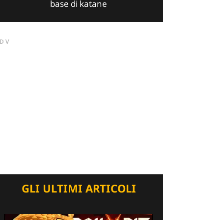
base di katane
DV
GLI ULTIMI ARTICOLI