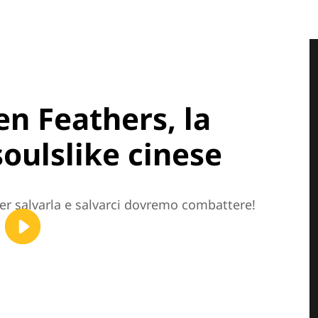
n Feathers, la
soulslike cinese
per salvarla e salvarci dovremo combattere!