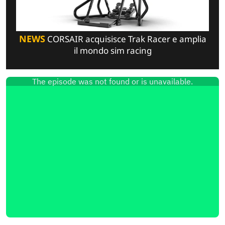
NEWS
CORSAIR acquisisce Trak Racer e amplia
il mondo sim racing