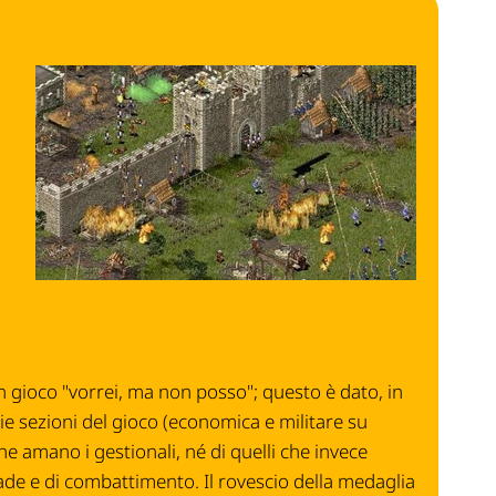
n gioco "vorrei, ma non posso"; questo è dato, in
rie sezioni del gioco (economica e militare su
che amano i gestionali, né di quelli che invece
ade e di combattimento. Il rovescio della medaglia