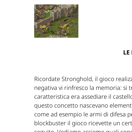
LE
Ricordate Stronghold, il gioco realizz
negativa vi rinfresco la memoria: si t
caratteristica era assediare il caste
questo concetto nascevano elementi 
come ad esempio le armi di difesa p
blockbuster il gioco ricevette un cert
seguito. Vediamo assieme quali sono 