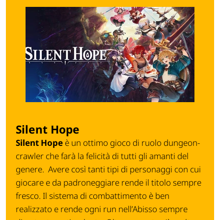
Silent Hope
Silent Hope
è un ottimo gioco di ruolo dungeon-
crawler che farà la felicità di tutti gli amanti del
genere.
Avere così tanti tipi di personaggi con cui
giocare e da padroneggiare rende il titolo sempre
fresco. Il sistema di combattimento è ben
realizzato e rende ogni run nell’Abisso sempre