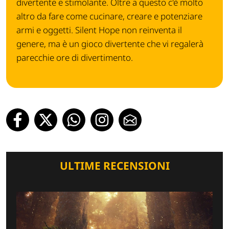
divertente e stimolante. Oltre a questo c'è molto
altro da fare come cucinare, creare e potenziare
armi e oggetti. Silent Hope non reinventa il
genere, ma è un gioco divertente che vi regalerà
parecchie ore di divertimento.
ULTIME RECENSIONI