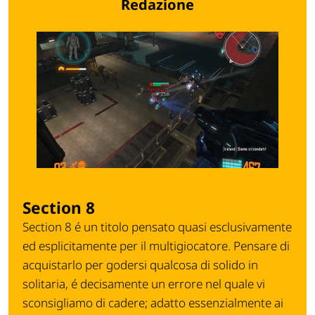
Redazione
Section 8
Section 8 é un titolo pensato quasi esclusivamente
ed esplicitamente per il multigiocatore. Pensare di
acquistarlo per godersi qualcosa di solido in
solitaria, é decisamente un errore nel quale vi
sconsigliamo di cadere; adatto essenzialmente ai