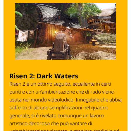
Risen 2: Dark Waters
Risen 2 é un ottimo seguito, eccellente in certi
punti e con un'ambientazione che di rado viene
usata nel mondo videoludico. Innegabile che abbia
sofferto di alcune semplificazioni nel quadro
generale, si é rivelato comunque un lavoro
artistico decoroso che può vantare di