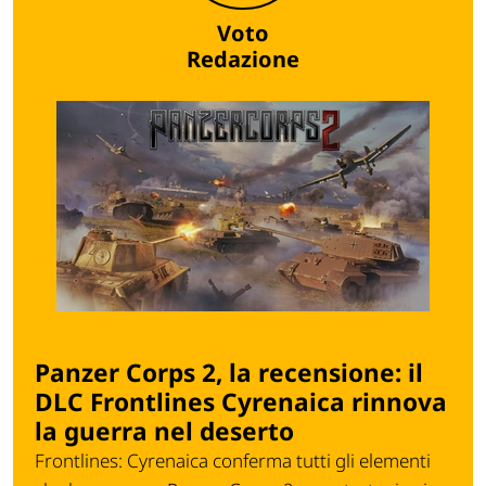
Voto
Redazione
Panzer Corps 2, la recensione: il
DLC Frontlines Cyrenaica rinnova
la guerra nel deserto
Frontlines: Cyrenaica conferma tutti gli elementi