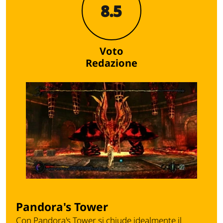
8.5
Voto
Redazione
Pandora's Tower
Con Pandora's Tower si chiude idealmente il