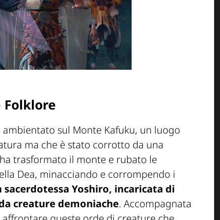
 Folklore
è ambientato sul Monte Kafuku, un luogo
atura ma che è stato corrotto da una
ha trasformato il monte e rubato le
della Dea, minacciando e corrompendo i
a sacerdotessa Yoshiro, incaricata di
e da creature demoniache
. Accompagnata
 affrontare queste orde di creature che