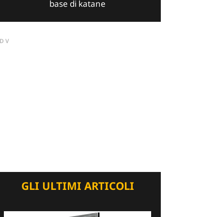
base di katane
DV
GLI ULTIMI ARTICOLI