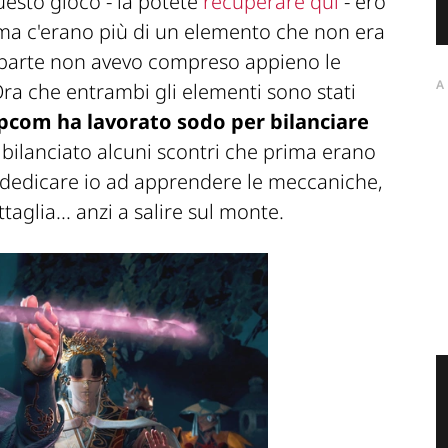
uesto gioco - la potete
recuperare qui
- ero
 ma c'erano più di un elemento che non era
 parte non avevo compreso appieno le
A
 Ora che entrambi gli elementi sono stati
pcom ha lavorato sodo per bilanciare
bilanciato alcuni scontri che prima erano
o dedicare io ad apprendere le meccaniche,
aglia... anzi a salire sul monte.