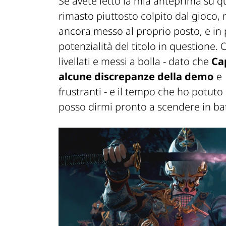
Se avete letto la mia anteprima su q
rimasto piuttosto colpito dal gioco,
ancora messo al proprio posto, e in
potenzialità del titolo in questione.
livellati e messi a bolla - dato che
Ca
alcune discrepanze della demo
e 
frustranti - e il tempo che ho potut
posso dirmi pronto a scendere in batt