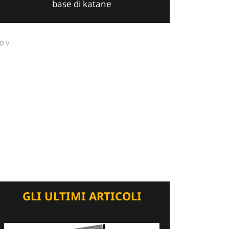
base di katane
DV
GLI ULTIMI ARTICOLI