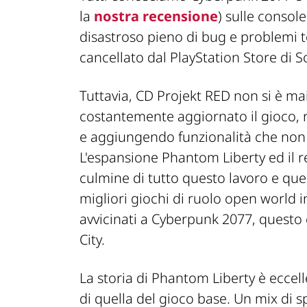
la
nostra recensione
) sulle consol
disastroso pieno di bug e problemi t
cancellato dal PlayStation Store di 
Tuttavia,
CD Projekt RED
non si è mai
costantemente aggiornato il gioco, r
e aggiungendo funzionalità che non e
L'espansione
Phantom Liberty
ed il r
culmine di tutto questo lavoro e que
migliori giochi di ruolo open world in
avvicinati a
Cyberpunk 2077
, questo
City
.
La storia di
Phantom Liberty
è eccell
di quella del gioco base. Un mix di s