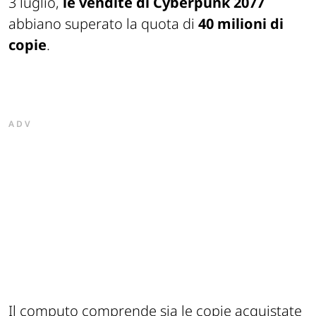
3 luglio,
le vendite di Cyberpunk 2077
abbiano superato la quota di
40 milioni di
copie
.
ADV
Il computo comprende sia le copie acquistate