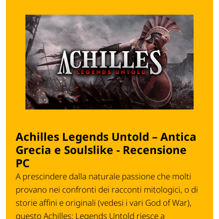
Achilles Legends Untold – Antica
Grecia e Soulslike - Recensione
PC
A prescindere dalla naturale passione che molti
provano nei confronti dei racconti mitologici, o di
storie affini e originali (vedesi i vari God of War),
questo Achilles: Legends Untold riesce a