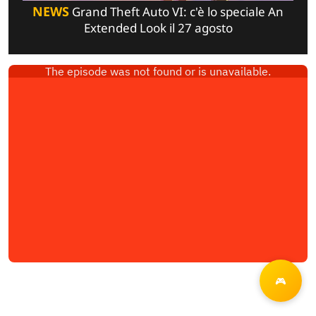
NEWS
Grand Theft Auto VI: c'è lo speciale An
Extended Look il 27 agosto