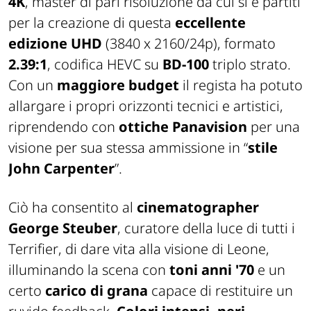
4K
, master di pari risoluzione da cui si è partiti
per la creazione di questa
eccellente
edizione UHD
(3840 x 2160/24p), formato
2.39:1
, codifica HEVC su
BD-100
triplo strato.
Con un
maggiore budget
il regista ha potuto
allargare i propri orizzonti tecnici e artistici,
riprendendo con
ottiche Panavision
per una
visione per sua stessa ammissione in “
stile
John Carpenter
”.
Ciò ha consentito al
cinematographer
George Steuber
, curatore della luce di tutti i
Terrifier
, di dare vita alla visione di Leone,
illuminando la scena con
toni anni '70
e un
certo
carico di grana
capace di restituire un