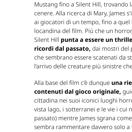
Mustang fino a Silent Hill, trovando 
cenere. Alla ricerca di Mary, James s
ai giocatori di un tempo, fino a quel
locandina del film. Più che un horro
Silent Hill
punta a essere un thrill
ricordi dal passato,
dai mostri del 
che sembrano essere scatenati da s
l’arrivo delle creature più sinistre che
Alla base del film c’è dunque
una ri
contenuti dal gioco originale,
guid
cittadina nei suoi iconici luoghi hor
vista lago, i sotterranei e le vie i c
passato) mentre James sgrana come u
sembra rammentare davvero solo a t