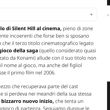
A
o di Silent Hill al cinema,
pieno di zone
te incoerenti che forse ben si sposano
o che il terzo titolo cinematografico legato
 gioco della saga
(quello considerato quasi
ato da Konami) allude con il suo titolo non
 il nome al gioco, ma anche del figliol
se il primo film nel 2006.
mezzo che recuperava parte del cast
te si perdeva nei meandri della sua stessa
 bizzarro nuovo inizio,
che tenta un
eogioco di partenza. Seguiamo dunque le