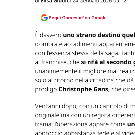
di
Elisa Giudici
24 Gennaio 2026 09:12
Segui Gamesurf su Google
È davvero
uno strano destino quell
d’ombra e accadimenti apparentemen
con l’essenza stessa della saga. Tant
al franchise, che
si rifà al secondo
unanimemente il migliore mai realizz
solo al ritorno nella cittadina che dà
prodigo
Christophe Gans,
che dires
Vent’anni dopo, con un capitolo di 
originale ma con un regista differen
trama, l’operazione appare come
un
approccio abbastanza fedele al vid