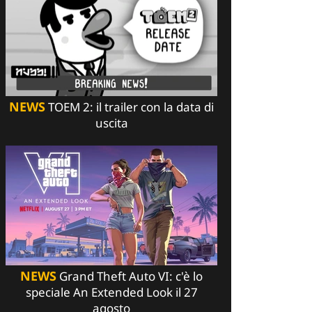
NEWS
TOEM 2: il trailer con la data di
uscita
NEWS
Grand Theft Auto VI: c'è lo
speciale An Extended Look il 27
agosto