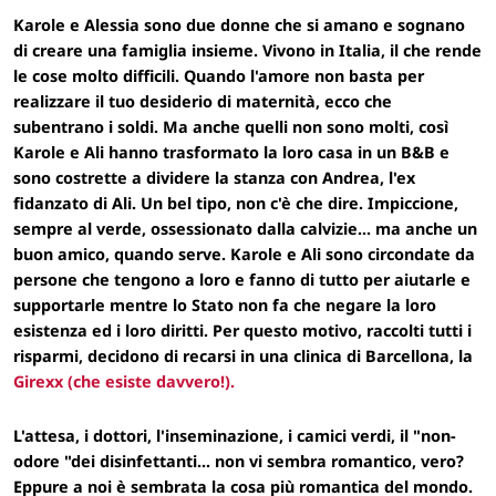
Karole e Alessia sono due donne che si amano e sognano
di creare una famiglia insieme.
Vivono in Italia, il che rende
le cose molto difficili. Quando l'amore non basta per
realizzare il tuo desiderio di maternità, ecco che
subentrano i soldi. Ma anche quelli non sono molti, così
Karole e Ali hanno trasformato la loro casa in un B&B e
sono costrette a dividere la stanza con Andrea, l'ex
fidanzato di Ali. Un bel tipo, non c'è che dire. Impiccione,
sempre al verde, ossessionato dalla calvizie... ma anche un
buon amico, quando serve. Karole e Ali sono circondate da
persone che tengono a loro e fanno di tutto per aiutarle e
supportarle mentre lo Stato non fa che negare la loro
esistenza ed i loro diritti. Per questo motivo, raccolti tutti i
risparmi, decidono di recarsi in una clinica di Barcellona, la
Girexx (che esiste davvero!).
L'attesa, i dottori, l'inseminazione, i camici verdi, il "non-
odore "dei disinfettanti... non vi sembra romantico, vero?
Eppure a noi è sembrata la cosa più romantica del mondo.