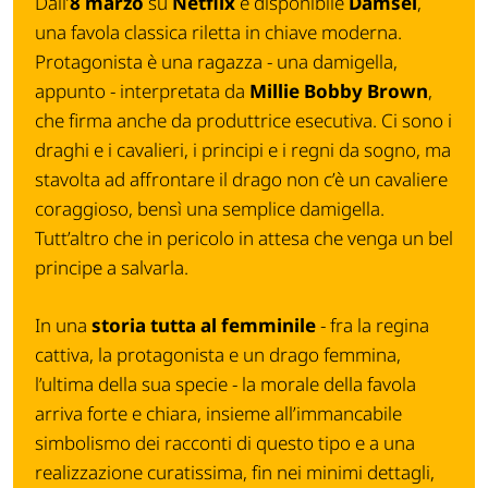
Dall’
8 marzo
su
Netflix
è disponibile
Damsel
,
una favola classica riletta in chiave moderna.
Protagonista è una ragazza - una damigella,
appunto - interpretata da
Millie Bobby Brown
,
che firma anche da produttrice esecutiva. Ci sono i
draghi e i cavalieri, i principi e i regni da sogno, ma
stavolta ad affrontare il drago non c’è un cavaliere
coraggioso, bensì una semplice damigella.
Tutt’altro che in pericolo in attesa che venga un bel
principe a salvarla.
In una
storia tutta al femminile
- fra la regina
cattiva, la protagonista e un drago femmina,
l’ultima della sua specie - la morale della favola
arriva forte e chiara, insieme all’immancabile
simbolismo dei racconti di questo tipo e a una
realizzazione curatissima, fin nei minimi dettagli,