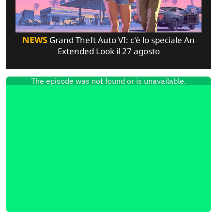
NEWS
Grand Theft Auto VI: c'è lo speciale An
Extended Look il 27 agosto