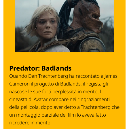
Predator: Badlands
Quando Dan Trachtenberg ha raccontato a James
Cameron il progetto di Badlands, il regista gli
nascose le sue forti perplessità in merito. Il
cineasta di Avatar compare nei ringraziamenti
della pellicola, dopo aver detto a Trachtenberg che
un montaggio parziale del film lo aveva fatto
ricredere in merito.