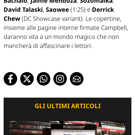
Bachalo
,
Jaime Mendoza
,
Sozomaika
,
David Talaski
,
Saowee
(1:25) e
Derrick
Chew
(DC Showcase variant). Le copertine,
insieme alle pagine interne firmate Campbell,
daranno vita a un mondo magico che non
mancherà di affascinare i lettori.
GLI ULTIMI ARTICOLI