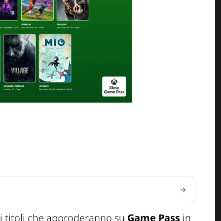
ei titoli che approderanno su
Game Pass
in