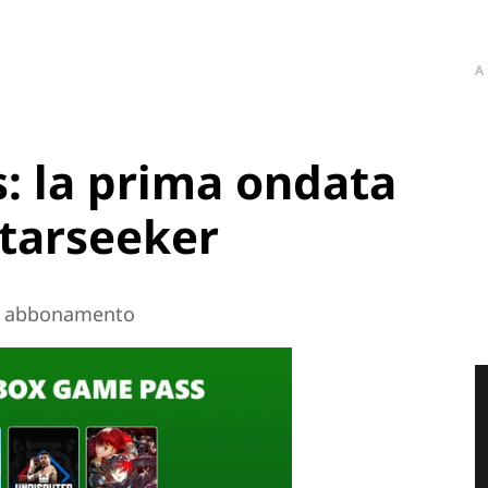
A
: la prima ondata
Starseeker
 in abbonamento