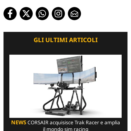
GLI ULTIMI ARTICOLI
NEWS
CORSAIR acquisisce Trak Racer e amplia
il mondo sim racing