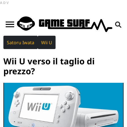
ADV
Satoru Iwata
Wii U
Wii U verso il taglio di
prezzo?