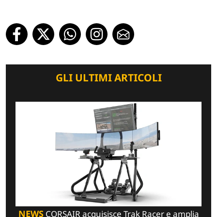
GLI ULTIMI ARTICOLI
NEWS
CORSAIR acquisisce Trak Racer e amplia