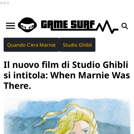
ADV
Quando C'era Marnie
Studio Ghibli
Il nuovo film di Studio Ghibli
si intitola: When Marnie Was
There.