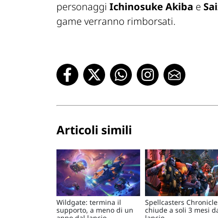
personaggi
Ichinosuke Akiba
e
Sa
game verranno rimborsati.
Articoli simili
Wildgate: termina il
Spellcasters Chronicle
supporto, a meno di un
chiude a soli 3 mesi d
anno dal lancio
lancio