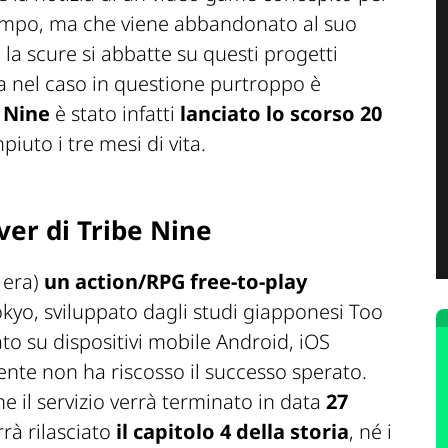
empo, ma che viene abbandonato al suo
a scure si abbatte su questi progetti
 ma nel caso in questione purtroppo è
 Nine
è stato infatti
lanciato lo scorso 20
iuto i tre mesi di vita.
er di Tribe Nine
 era)
un action/RPG free-to-play
kyo, sviluppato dagli studi giapponesi Too
o su dispositivi mobile Android, iOS
nte non ha riscosso il successo sperato.
he il servizio verrà terminato in data
27
rà rilasciato
il capitolo 4 della storia
, né i