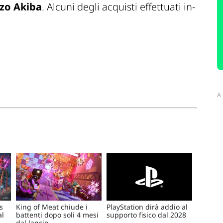
izo Akiba
. Alcuni degli acquisti effettuati in-
A
s
King of Meat chiude i
PlayStation dirà addio al
al
battenti dopo soli 4 mesi
supporto fisico dal 2028
dal lancio