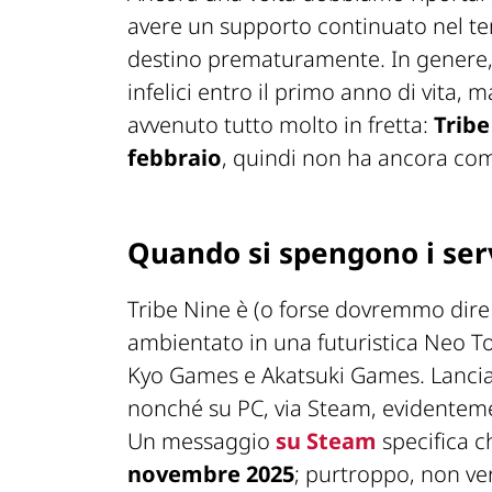
avere un supporto continuato nel t
destino prematuramente. In genere, l
infelici entro il primo anno di vita,
avvenuto tutto molto in fretta:
Tribe
febbraio
, quindi non ha ancora comp
Quando si spengono i serv
Tribe Nine è (o forse dovremmo dire
ambientato in una futuristica Neo To
Kyo Games e Akatsuki Games. Lanciat
nonché su PC, via Steam, evidenteme
Un messaggio
su Steam
specifica c
novembre 2025
; purtroppo, non ver