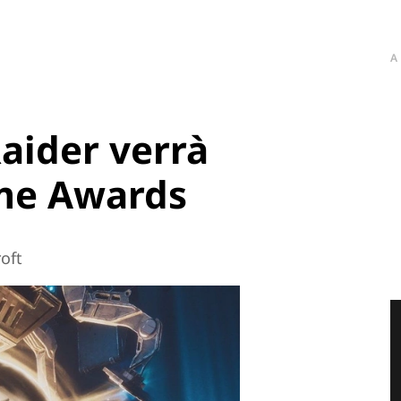
A
aider verrà
me Awards
oft