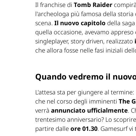
Il franchise di
Tomb Raider
compirà
l'archeologa più famosa della storia 
scena.
Il nuovo capitolo
della saga
quella occasione, avevamo appreso c
singleplayer, story driven, realizzato
che allora fosse nelle fasi iniziali del
Quando vedremo il nuovo
L'attesa sta per giungere al termine:
che nel corso degli imminenti
The 
verrà
annunciato ufficialmente
. C
trentesimo anniversario? Lo scopri
partire dalle
ore 01.30
. Gamesurf vi 