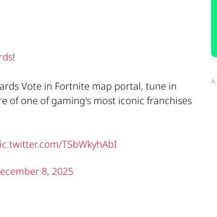
rds
!
A
rds Vote in Fortnite map portal, tune in
ure of one of gaming's most iconic franchises
ic.twitter.com/TSbWkyhAbI
ecember 8, 2025