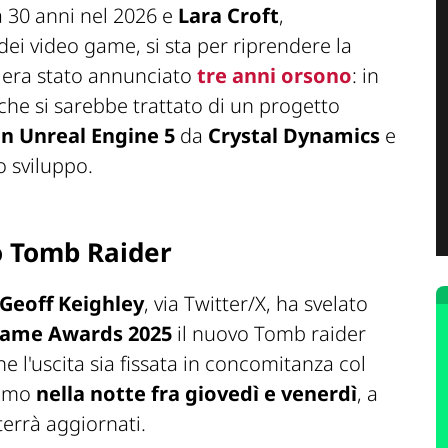
 30 anni nel 2026 e
Lara Croft
,
dei video game, si sta per riprendere la
 era stato annunciato
tre anni orsono
: in
he si sarebbe trattato di un progetto
in Unreal Engine 5
da
Crystal Dynamics
e
lo sviluppo.
 Tomb Raider
Geoff Keighley
, via Twitter/X, ha svelato
Game Awards 2025
il nuovo Tomb raider
he l'uscita sia fissata in concomitanza col
remo
nella notte fra giovedì e venerdì
, a
terrà aggiornati.