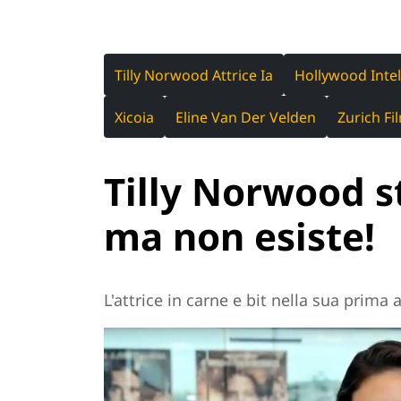
Tilly Norwood Attrice Ia
Hollywood Intell
Xicoia
Eline Van Der Velden
Zurich Fi
Tilly Norwood s
ma non esiste!
L'attrice in carne e bit nella sua prim