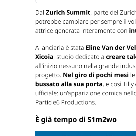
Dal
Zurich Summit
, parte del Zuric
potrebbe cambiare per sempre il volt
attrice generata interamente con
in
A lanciarla è stata
Eline Van der Ve
Xicoia
, studio dedicato a
creare tal
all'inizio nessuno nella grande indu
progetto.
Nel giro di pochi mesi
le
bussato alla sua porta
, e così Till
ufficiale: un’apparizione comica nel
Particle6 Productions.
È già tempo di
S1m2wo