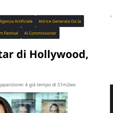
A
igenza Artificiale
Attrice Generata Da Ia
lm Festival
Ai Commissioner
tar di Hollywood,
a apparizione: è già tempo di S1m2wo