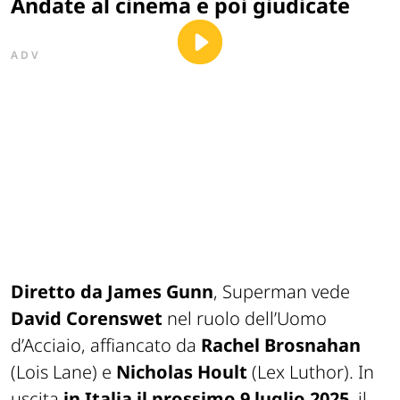
Andate al cinema e poi giudicate
ADV
Diretto da James Gunn
,
Superman
vede
David Corenswet
nel ruolo dell’Uomo
d’Acciaio, affiancato da
Rachel Brosnahan
(Lois Lane) e
Nicholas Hoult
(Lex Luthor). In
uscita
in Italia il prossimo 9 luglio 2025
, il