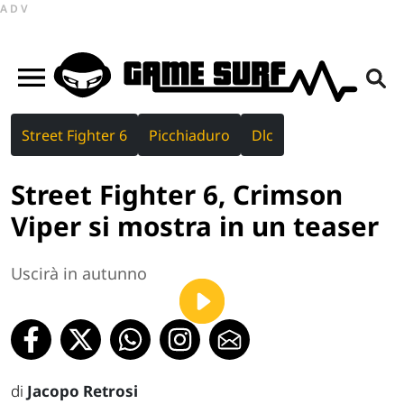
ADV
Street Fighter 6
Picchiaduro
Dlc
Street Fighter 6, Crimson
Viper si mostra in un teaser
Uscirà in autunno
di
Jacopo Retrosi