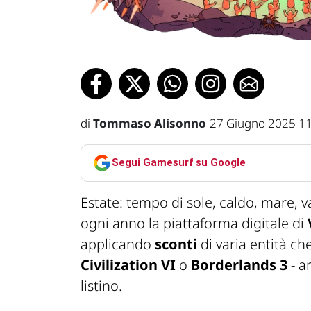
di
Tommaso Alisonno
27 Giugno 2025 1
Segui Gamesurf su Google
Estate: tempo di sole, caldo, mare, v
ogni anno la piattaforma digitale di
applicando
sconti
di varia entità ch
Civilization VI
o
Borderlands 3
- a
listino.