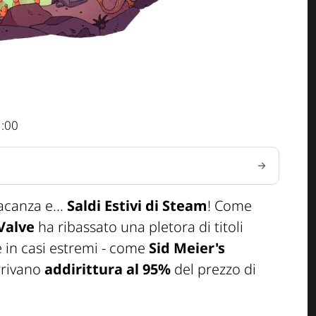
1:00
acanza e...
Saldi Estivi di Steam
! Come
Valve
ha ribassato una pletora di titoli
e in casi estremi - come
Sid Meier's
rrivano
addirittura al 95%
del prezzo di