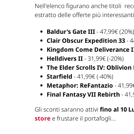
Nell'elenco figurano anche titoli re
estratto delle offerte più interessanti
Baldur's Gate III
- 47,99€ (20%
Clair Obscur Expedition 33
- 4
Kingdom Come Deliverance I
Helldivers II
- 31,99€ (-20%)
The Elder Scrolls IV: Oblivi
Starfield
- 41,99€ (-40%)
Metaphor: ReFantazio
- 41,99
Final Fantasy VII Rebirth
- 41
Gli sconti saranno attivi
fino al 10 L
store
e frustare il portafogli...