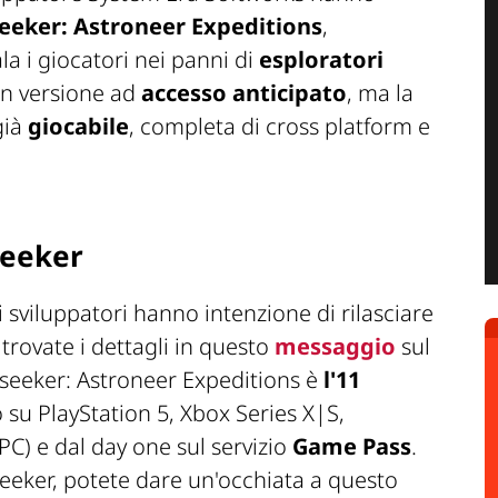
eeker: Astroneer Expeditions
,
a i giocatori nei panni di
esploratori
 in versione ad
accesso anticipato
, ma la
già
giocabile
, completa di cross platform e
seeker
i sviluppatori hanno intenzione di rilasciare
: trovate i dettagli in questo
messaggio
sul
tarseeker: Astroneer Expeditions è
l'11
o su PlayStation 5, Xbox Series X|S,
C) e dal day one sul servizio
Game Pass
.
seeker, potete dare un'occhiata a questo