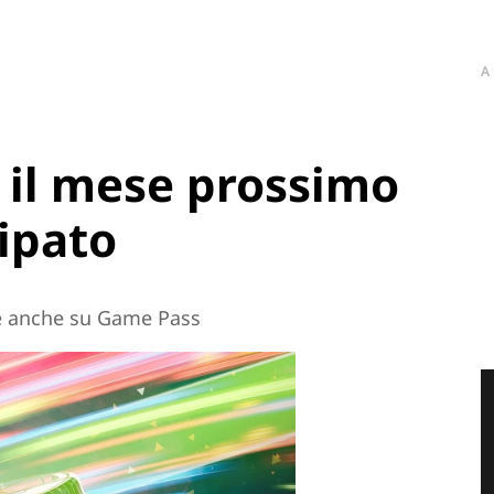
A
 il mese prossimo
cipato
le anche su Game Pass