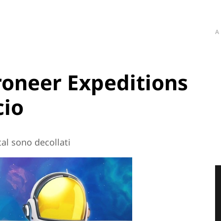
A
roneer Expeditions
cio
tal sono decollati