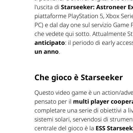
l'uscita di
Starseeker: Astroneer E
piattaforme PlayStation 5, Xbox Seri
PC) e dal day one sul servizio Gam
che vedete qui sotto. Attualmente St
anticipato
: il periodo di early ac
un anno
.
Che gioco è Starseeker
Questo video game è un action/adven
pensato per il
multi player cooper
completare una serie di obiettivi a li
sistemi solari, servendosi di strume
centrale del gioco è la
ESS Starseek