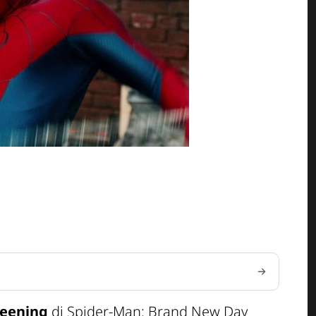
reening
di
Spider-Man: Brand New Day