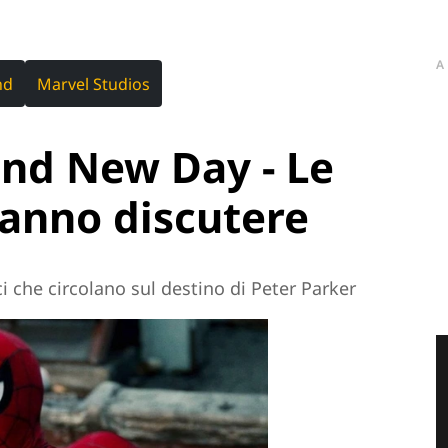
A
nd
Marvel Studios
and New Day - Le
fanno discutere
i che circolano sul destino di Peter Parker