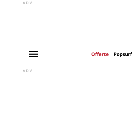
ADV
Offerte
Popsurf
ADV