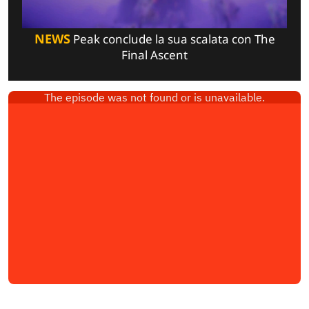
NEWS
Peak conclude la sua scalata con The
Final Ascent