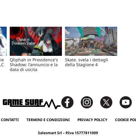
ie
Qliphah in Providence's
Skate. svela i dettagli
LC
Shadow: l'annuncio e la
della Stagione 4
data di uscita
 CONTATTI
TERMINI E CONDIZIONI
PRIVACY POLICY
COOKIE PO
Salesmart Srl – P.Iva 15777811009