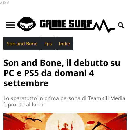
ADV
Son and Bone
Fps
Indie
Son and Bone, il debutto su
PC e PS5 da domani 4
settembre
Lo sparatutto in prima persona di TeamKill Media
è pronto al lancio