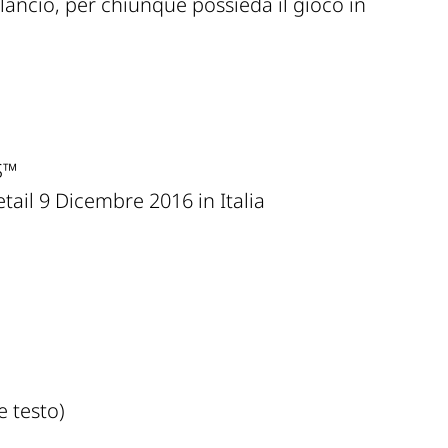
l lancio, per chiunque possieda il gioco in
S™
ail 9 Dicembre 2016 in Italia
testo)