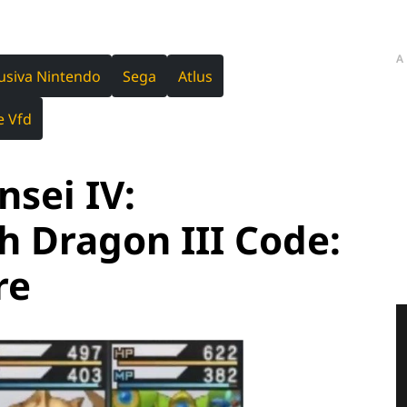
A
usiva Nintendo
Sega
Atlus
e Vfd
sei IV:
h Dragon III Code:
re