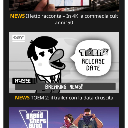
NEWS
Il letto racconta – In 4K la commedia cult
anni '50
NEWS
TOEM 2: il trailer con la data di uscita