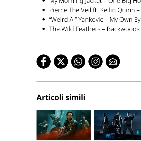
My Morning Jacket – One Big Ho
Pierce The Veil ft. Kellin Quinn 
“Weird Al” Yankovic – My Own Ey
The Wild Feathers – Backwood
Articoli simili