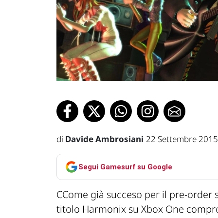
di
Davide Ambrosiani
22 Settembre 2015
Segui Gamesurf su Google
CCome già succeso per il pre-order s
titolo Harmonix su Xbox One compro