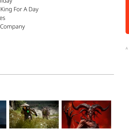
liday
– King For A Day
es
s Company
A