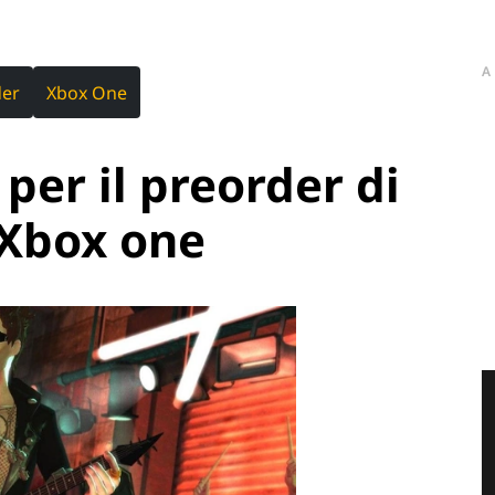
A
der
Xbox One
per il preorder di
 Xbox one