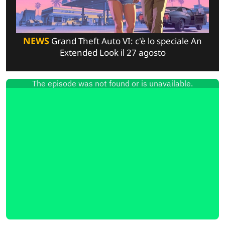
NEWS
Grand Theft Auto VI: c'è lo speciale An
Extended Look il 27 agosto