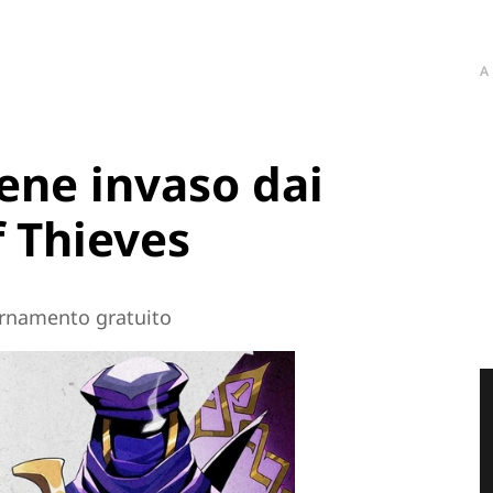
A
ene invaso dai
f Thieves
ornamento gratuito