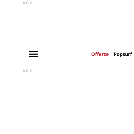
ADV
Offerte
Popsurf
ADV