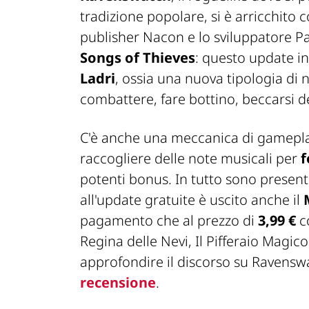
tradizione popolare, si è arricchito
publisher Nacon e lo sviluppatore P
Songs of Thieves
: questo update i
Ladri
, ossia una nuova tipologia di 
combattere, fare bottino, beccarsi de
C'è anche una meccanica di gamepla
raccogliere delle note musicali per
f
potenti bonus. In tutto sono presen
all'update gratuite è uscito anche il
pagamento che al prezzo di
3,99 €
c
Regina delle Nevi, Il Pifferaio Magi
approfondire il discorso su Ravenswa
recensione
.