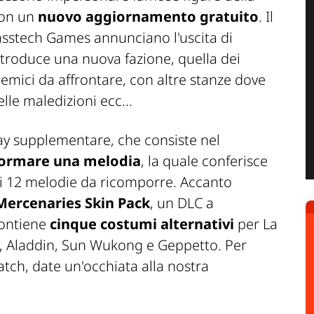
 con un
nuovo aggiornamento gratuito
. Il
asstech Games annunciano l'uscita di
ntroduce una nuova fazione, quella dei
nemici da affrontare, con altre stanze dove
lle maledizioni ecc...
y supplementare, che consiste nel
ormare una melodia
, la quale conferisce
ti 12 melodie da ricomporre. Accanto
Mercenaries Skin Pack
, un DLC a
ontiene
cinque costumi alternativi
per La
co, Aladdin, Sun Wukong e Geppetto. Per
tch, date un'occhiata alla nostra