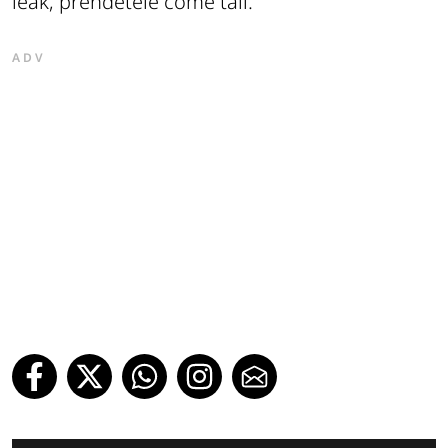
leak, prendetele come tali.
ADV