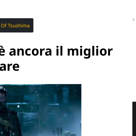
A
 Of Tsushima
è ancora il miglior
are