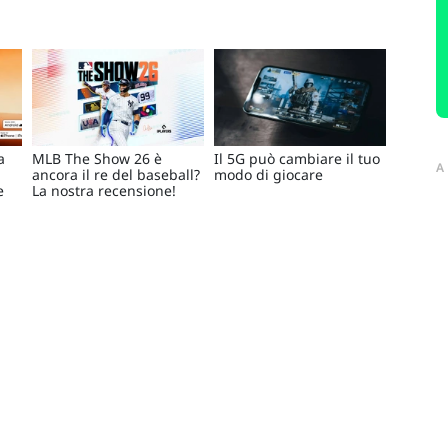
a
MLB The Show 26 è
Il 5G può cambiare il tuo
A
ancora il re del baseball?
modo di giocare
e
La nostra recensione!