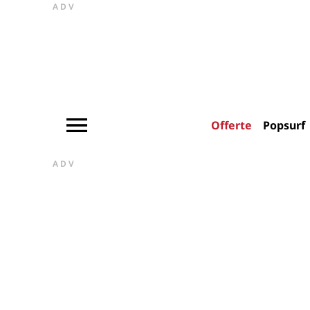
ADV
Offerte
Popsurf
ADV