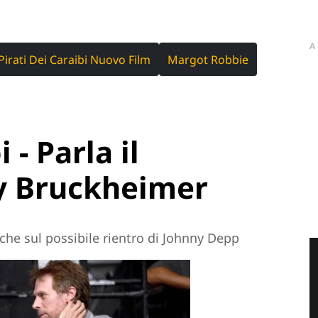
A
Pirati Dei Caraibi Nuovo Film
Margot Robbie
 - Parla il
ry Bruckheimer
che sul possibile rientro di Johnny Depp