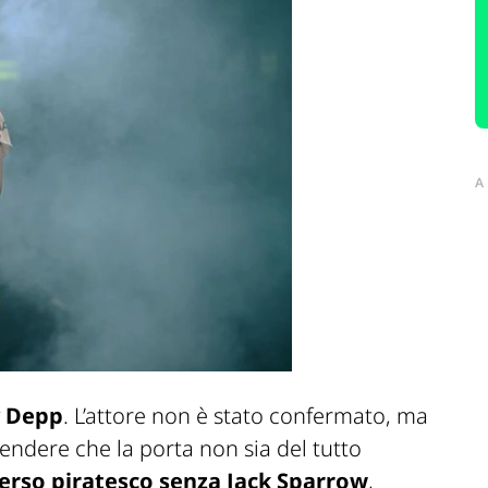
A
y Depp
. L’attore non è stato confermato, ma
tendere che la porta non sia del tutto
verso piratesco senza Jack Sparrow
,