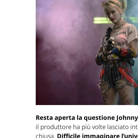
Resta aperta la questione Johnn
il produttore ha più volte lasciato in
chiusa.
Difficile immaginare l’uni