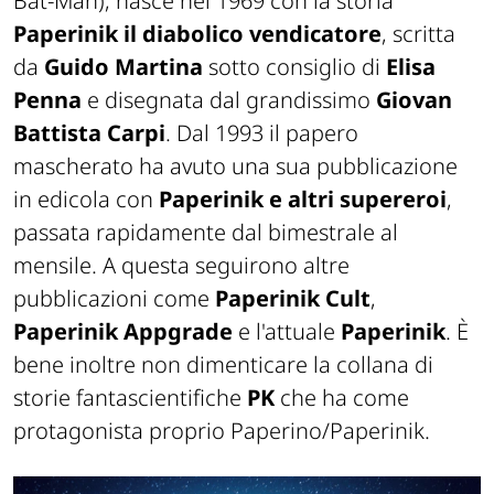
Bat-Man), nasce nel 1969 con la storia
Paperinik il diabolico vendicatore
, scritta
da
Guido Martina
sotto consiglio di
Elisa
Penna
e disegnata dal grandissimo
Giovan
Battista Carpi
. Dal 1993 il papero
mascherato ha avuto una sua pubblicazione
in edicola con
Paperinik e altri supereroi
,
passata rapidamente dal bimestrale al
mensile. A questa seguirono altre
pubblicazioni come
Paperinik Cult
,
Paperinik Appgrade
e l'attuale
Paperinik
. È
bene inoltre non dimenticare la collana di
storie fantascientifiche
PK
che ha come
protagonista proprio Paperino/Paperinik.