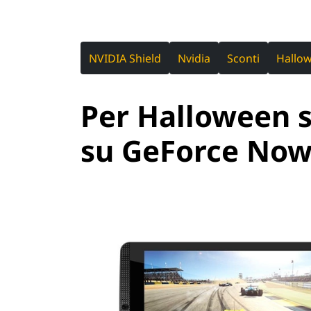
NVIDIA Shield
Nvidia
Sconti
Hallo
Per Halloween s
su GeForce No