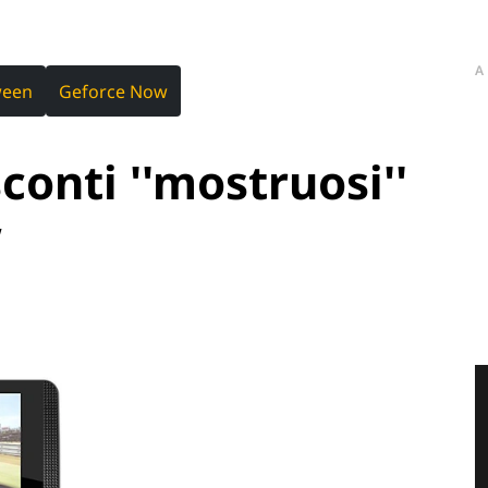
A
ween
Geforce Now
conti ''mostruosi''
w