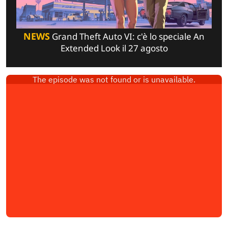
NEWS
Grand Theft Auto VI: c'è lo speciale An
Extended Look il 27 agosto